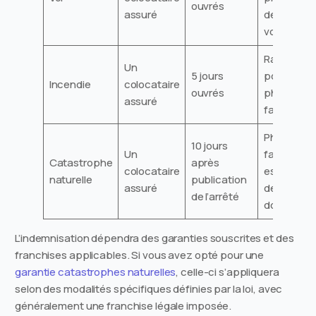
ouvrés
assuré
des objets
volés
Rapport d
Un
5 jours
pompiers,
Incendie
colocataire
ouvrés
photos,
assuré
factures
Photos,
10 jours
Un
factures,
Catastrophe
après
colocataire
estimation
naturelle
publication
assuré
des
de l’arrêté
dommage
L’indemnisation dépendra des garanties souscrites et des
franchises applicables. Si vous avez opté pour une
garantie catastrophes naturelles
, celle-ci s’appliquera
selon des modalités spécifiques définies par la loi, avec
généralement une franchise légale imposée.