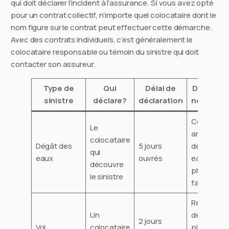
qui doit déclarer l’incident à l’assurance. Si vous avez opté
pour un contrat collectif, n’importe quel colocataire dont le
nom figure sur le contrat peut effectuer cette démarche.
Avec des contrats individuels, c’est généralement le
colocataire responsable ou témoin du sinistre qui doit
contacter son assureur.
Type de
Qui
Délai de
Documen
sinistre
déclare?
déclaration
nécessai
Constat
Le
amiable
colocataire
Dégât des
5 jours
dégât des
qui
eaux
ouvrés
eaux,
découvre
photos,
le sinistre
factures
Récépissé
Un
dépôt de
2 jours
Vol
colocataire
plainte, lis