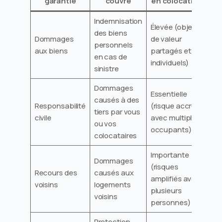
garantie
couvre
en colocation
Indemnisation
Élevée (objets
des biens
Dommages
de valeur
personnels
aux biens
partagés et
en cas de
individuels)
sinistre
Dommages
Essentielle
causés à des
Responsabilité
(risque accru
tiers par vous
civile
avec multiple
ou vos
occupants)
colocataires
Importante
Dommages
(risques
Recours des
causés aux
amplifiés avec
voisins
logements
plusieurs
voisins
personnes)
Protection