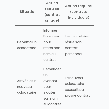
Action
Action requise
requise
Situation
(contrats
(contrat
individuels)
unique)
Informer
l’assureur
Le colocataire
Départ d’un
pour
résilie son
colocataire
retirer son
contrat
nom du
personnel
contrat
Demander
un
Le nouveau
Arrivée d’un
avenant
colocataire
nouveau
pour
souscrit son
colocataire
ajouter
propre contrat
son nom
au contrat