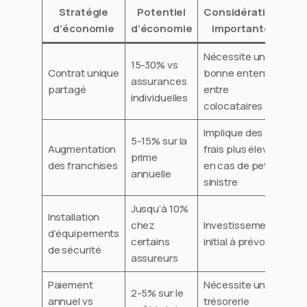
Stratégie
Potentiel
Considérations
d’économie
d’économie
importantes
Nécessite une
15-30% vs
Contrat unique
bonne entente
assurances
partagé
entre
individuelles
colocataires
Implique des
5-15% sur la
Augmentation
frais plus élevés
prime
des franchises
en cas de petit
annuelle
sinistre
Jusqu’à 10%
Installation
chez
Investissement
d’équipements
certains
initial à prévoir
de sécurité
assureurs
Paiement
Nécessite une
2-5% sur le
annuel vs
trésorerie