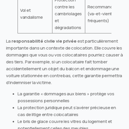
contre les
Recommandée
Vol et
cambriolages
(va-et-vient
vandalisme
et
fréquents)
dégradations
La
responsabilité civile vie privée
est particulièrement
importante dans un contexte de colocation. Elle couvre les
dommages que vous ou vos colocataires pourriez causer à
des tiers. Par exemple, si un colocataire fait tomber
accidentellement un objet du balcon et endommage une
voiture stationnée en contrebas, cette garantie permettra
d’indemniser la victime.
La garantie « dommages aux biens » protège vos
possessions personnelles
La protection juridique peut s’avérer précieuse en
cas de litige entre colocataires
Le bris de glace couvre les vitres du logement et
potentiellement celles des meubles