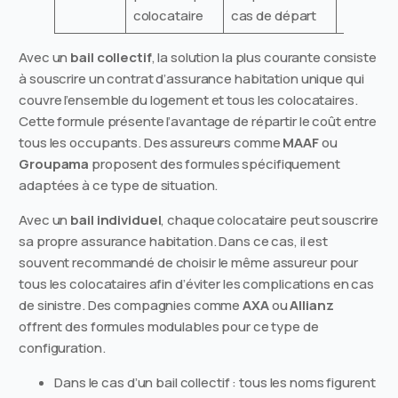
colocataire
cas de départ
non cou
Avec un
bail collectif
, la solution la plus courante consiste
à souscrire un contrat d’assurance habitation unique qui
couvre l’ensemble du logement et tous les colocataires.
Cette formule présente l’avantage de répartir le coût entre
tous les occupants. Des assureurs comme
MAAF
ou
Groupama
proposent des formules spécifiquement
adaptées à ce type de situation.
Avec un
bail individuel
, chaque colocataire peut souscrire
sa propre assurance habitation. Dans ce cas, il est
souvent recommandé de choisir le même assureur pour
tous les colocataires afin d’éviter les complications en cas
de sinistre. Des compagnies comme
AXA
ou
Allianz
offrent des formules modulables pour ce type de
configuration.
Dans le cas d’un bail collectif : tous les noms figurent