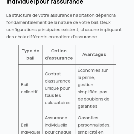
individuel pour l’assurance
La structure de votre assurance habitation dépendra
fondamentalement de la nature de votre bail. Deux
configurations principales existent, chacune impliquant
des choix différents en matière d’assurance.
Type de
Option
Avantages
Inconvé
bail
d’assurance
Économies sur
Responsa
Contrat
la prime,
partagée
d’assurance
Bail
gestion
complexi
unique pour
collectif
simplifiée, pas
cas de d
tous les
de doublons de
d’un
colocataires
garanties
colocata
Assurance
Garanties
Coût glo
Bail
individuelle
personnalisées,
plus élev
individuel
pour chaque
simplicité en
risque d