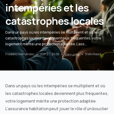
intempéries et les
catastrophes locales
Dans un pays où les intempéries se multiplient et où les
catastrophes locales deviennent plus fréquentes, votre
logement mérite une protection adaptée. L’ass...
Frédéric Hernandez
Juin 27, 2026
Sécurité
9 Min Read
Dans un pays où les intempéries se multiplient et où
les catastrophes locales deviennent plus fréquentes,
votre logement mérite une protection adaptée.
L’assurance habitation peut jouer le rôle d’un bouclier