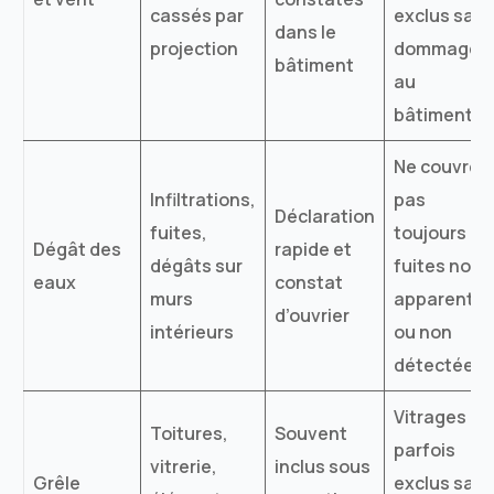
cassés par
exclus san
dans le
projection
dommages
bâtiment
au
bâtiment
Ne couvre
Infiltrations,
pas
Déclaration
fuites,
toujours le
Dégât des
rapide et
dégâts sur
fuites non
eaux
constat
murs
apparente
d’ouvrier
intérieurs
ou non
détectées
Vitrages
Toitures,
Souvent
parfois
vitrerie,
inclus sous
Grêle
exclus san