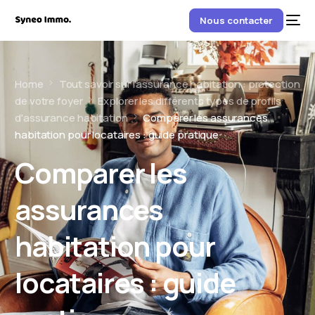
Nous contacter
Home
Tout savoir sur l'assurance habitation : protection
de votre foyer
Explorer les différents types de profils
d'assurance habitation
Comparer les assurances
habitation pour locataires : guide pratique
Comparer les
assurances
habitation pour
locataires : guide