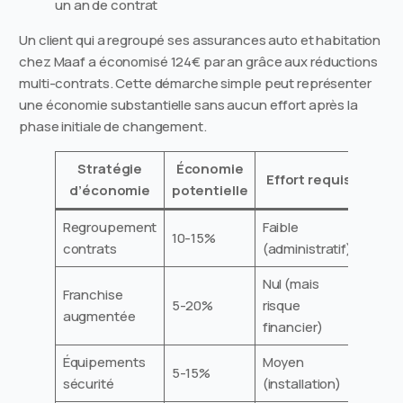
un an de contrat
Un client qui a regroupé ses assurances auto et habitation
chez Maaf a économisé 124€ par an grâce aux réductions
multi-contrats. Cette démarche simple peut représenter
une économie substantielle sans aucun effort après la
phase initiale de changement.
Stratégie
Économie
Effort requis
d’économie
potentielle
Regroupement
Faible
10-15%
contrats
(administratif)
Nul (mais
Franchise
5-20%
risque
augmentée
financier)
Équipements
Moyen
5-15%
sécurité
(installation)