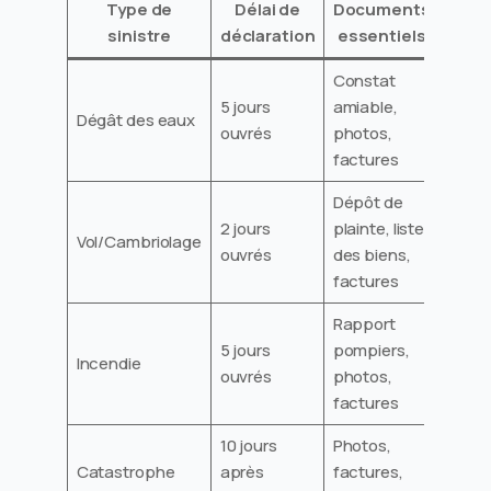
Type de
Délai de
Documents
sinistre
déclaration
essentiels
Constat
5 jours
amiable,
Dégât des eaux
ouvrés
photos,
factures
Dépôt de
2 jours
plainte, liste
Vol/Cambriolage
ouvrés
des biens,
factures
Rapport
5 jours
pompiers,
Incendie
ouvrés
photos,
factures
10 jours
Photos,
Catastrophe
après
factures,