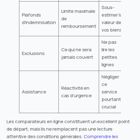
Sous-
Limite maximale
Plafonds
estimer la
de
d’indemnisation
valeur de
remboursement
vos biens
Ne pas
Ce qui ne sera
lire les
Exclusions
jamais couvert
petites
lignes
Négliger
ce
Réactivité en
Assistance
service
cas d’urgence
pourtant
crucial
Les comparateurs en ligne constituent un excellent point
de départ, mais ils ne remplacent pas une lecture
attentive des conditions générales.
Comprendre les