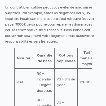
Un contrat bien calibré peut vous éviter de mauvaises
surprises. Par exemple, après un dégât des eaux, un
locataire insuffisamment assuré s’est retrouvé à devoir
payer 3000€ de sa poche pour réparer les dommages
causés chez son voisin du dessous. L’assurance doit
couvrir non seulement votre logement mais aussi votre
responsabilité envers les autres.
Tarif
Garantie
Options
Assureur
mensuel
de base
populaires
moyen
RC +
Incendie
Vol + Bris de
MAIF
12€-18€
+ Dégâts
glace
des eaux
RC +
Vol +
Incendie