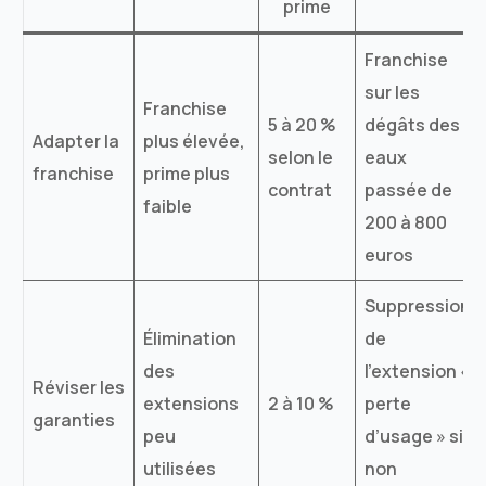
prime
Franchise
sur les
Franchise
5 à 20 %
dégâts des
Adapter la
plus élevée,
selon le
eaux
franchise
prime plus
contrat
passée de
faible
200 à 800
euros
Suppression
Élimination
de
des
l’extension «
Réviser les
extensions
2 à 10 %
perte
garanties
peu
d’usage » si
utilisées
non