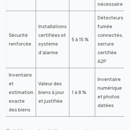
nécessaire
Détecteurs
Installations
fumée
Sécurité
certifiées et
connectés,
5 à 15 %
renforcée
système
serrure
d’alarme
certifiée
A2P
Inventaire
Inventaire
et
Valeur des
numérique
estimation
biens à jour
1 à 8 %
et photos
exacte
et justifiée
datées
des biens