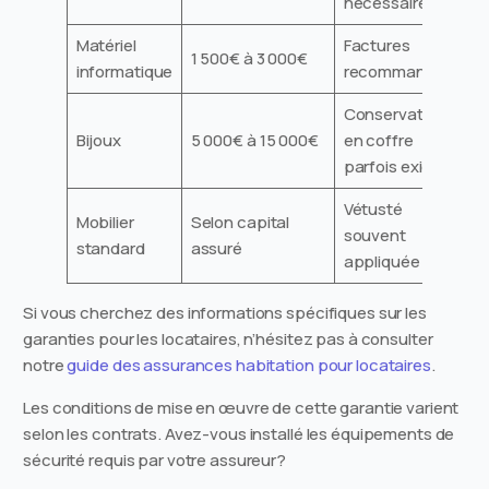
nécessaire
Matériel
Factures
1 500€ à 3 000€
informatique
recommandées
Conservation
Bijoux
5 000€ à 15 000€
en coffre
parfois exigée
Vétusté
Mobilier
Selon capital
souvent
standard
assuré
appliquée
Si vous cherchez des informations spécifiques sur les
garanties pour les locataires, n’hésitez pas à consulter
notre
guide des assurances habitation pour locataires
.
Les conditions de mise en œuvre de cette garantie varient
selon les contrats. Avez-vous installé les équipements de
sécurité requis par votre assureur?