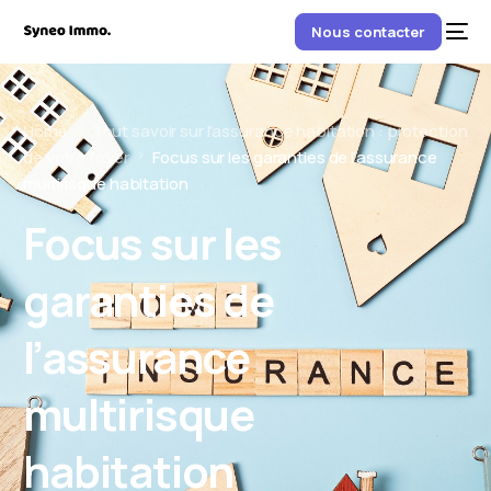
Nous contacter
Home
Tout savoir sur l'assurance habitation : protection
de votre foyer
Focus sur les garanties de l’assurance
multirisque habitation
Focus sur les
garanties de
l’assurance
multirisque
habitation