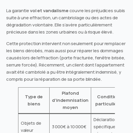
La garantie
vol et vandalisme
couvre les préjudices subis
suite à une effraction, un cambriolage ou des actes de
dégradation volontaire. Elle s’avère particulièrement
précieuse dans les zones urbaines ou à risque élevé.
Cette protection intervient non seulement pour remplacer
les biens dérobés, mais aussi pour réparer les dommages
causés lors de l’effraction (porte fracturée, fenêtre brisée,
serrure forcée). Récemment, un client dont l’appartement
avait été cambriolé a pu être intégralement indemnisé, y
compris pour la réparation de sa porte blindée.
Plafond
Type de
Conditions
d’indemnisation
biens
particulières
moyen
Déclaration
Objets de
3 000€ à 10 000€
spécifique
valeur