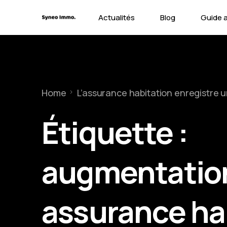
Actualités
Blog
Guide 
Contra
Types 
Home
L’assurance habitation enregistr
Garant
Étiquette :
augmentatio
assurance ha