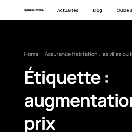
Actualités
Blog
Guide 
Contra
Types 
Home
Assurance habitation : les villes où 
Garant
Étiquette :
augmentatio
prix