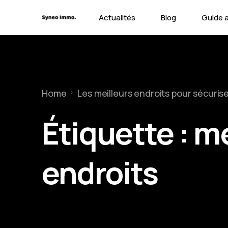
Actualités
Blog
Guide 
Contra
Types 
Home
Les meilleurs endroits pour sécurise
Garant
Étiquette :
me
endroits