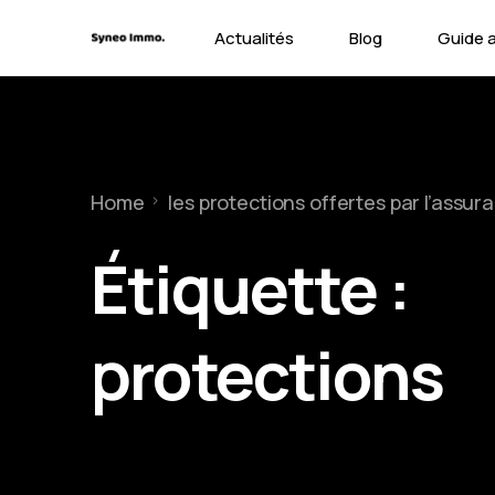
Actualités
Blog
Guide 
Contra
Types 
Home
les protections offertes par l’assu
Garant
Étiquette :
protections