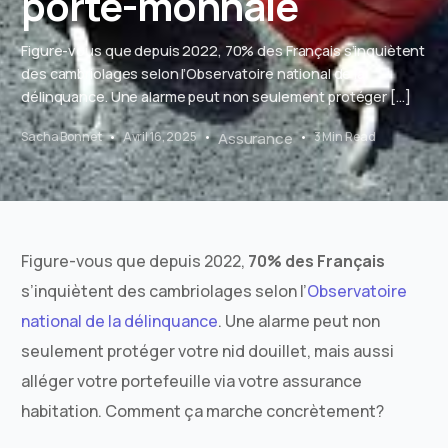
porte-monnaie
Figure-vous que depuis 2022, 70% des Français s’inquiètent
des cambriolages selon l’Observatoire national de la
délinquance. Une alarme peut non seulement protéger […]
Sacha Bonnet
Avril 16, 2025
Assurance
3 Min Read
Figure-vous que depuis 2022,
70% des Français
s’inquiètent des cambriolages selon l’
Observatoire
national de la délinquance
. Une alarme peut non
seulement protéger votre nid douillet, mais aussi
alléger votre portefeuille via votre assurance
habitation. Comment ça marche concrètement?