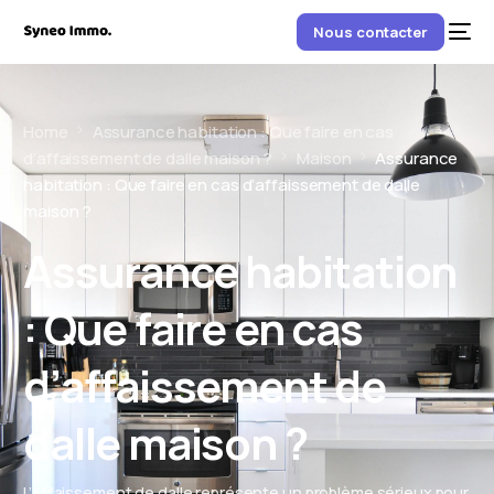
Nous contacter
Home
Assurance habitation : Que faire en cas
d’affaissement de dalle maison ?
Maison
Assurance
habitation : Que faire en cas d’affaissement de dalle
maison ?
Assurance habitation
: Que faire en cas
d’affaissement de
dalle maison ?
L’affaissement de dalle représente un problème sérieux pour