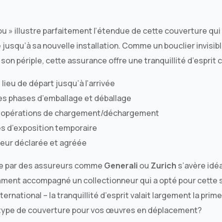
lou » illustre parfaitement l’étendue de cette couverture qu
usqu’à sa nouvelle installation. Comme un bouclier invisib
 son périple, cette assurance offre une tranquillité d’esprit
lieu de départ jusqu’à l’arrivée
es phases d’emballage et déballage
s opérations de chargement/déchargement
es d’exposition temporaire
leur déclarée et agréée
ée par des assureurs comme
Generali
ou
Zurich
s’avère idéa
mment accompagné un collectionneur qui a opté pour cette s
ernational – la tranquillité d’esprit valait largement la pri
 type de couverture pour vos œuvres en déplacement?