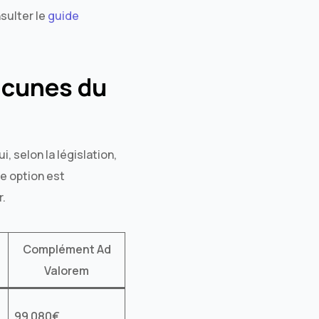
sulter le
guide
acunes du
, selon la législation,
te option est
r.
Complément Ad
Valorem
99 080€