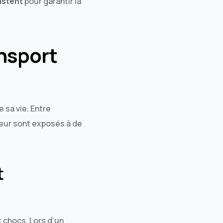
istent
pour garantir la
ansport
 sa vie. Entre
leur sont exposés à de
t
 chocs. Lors d’un