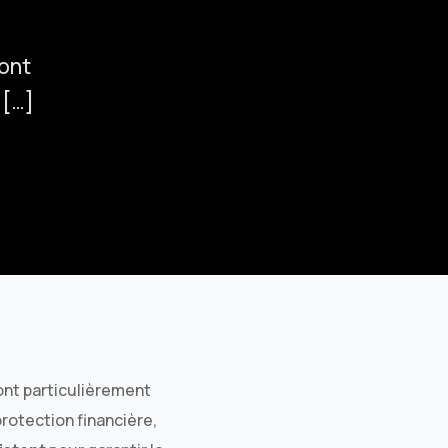
Assurance habitation Marseille
Assurance habitation Lyon
sont
Assurance habitation Paris
 […]
ont particulièrement
rotection financière,