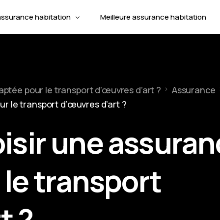
assurance habitation
Meilleure assurance habitation
t d’assurance habitation
Assuranc
de profils d’assurance habitation
tée pour le transport d’œuvres d’art ?
Assurance
Mettre fi
Assuranc
ies de l’assurance multirisque habitation
 le transport d’œuvres d’art ?
Responsab
Assuranc
Assurance
Changer 
Assuranc
Animal d
sir une assuran
Assuran
le transport
t ?