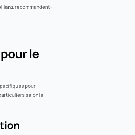
Allianz
recommandent-
 pour le
spécifiques pour
rticuliers selon le
ction