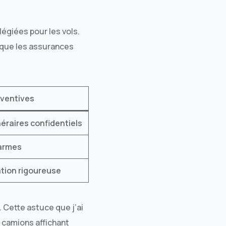
égiées pour les vols.
e que les assurances
ventives
néraires confidentiels
larmes
tion rigoureuse
. Cette astuce que j’ai
s camions affichant