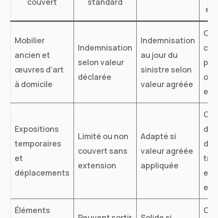
couvert
standard
exp
Oui
Mobilier
Indemnisation
Indemnisation
cou
ancien et
au jour du
selon valeur
pri
œuvres d’art
sinistre selon
déclarée
ou
à domicile
valeur agréée
ext
Cou
Expositions
déd
Limité ou non
Adapté si
temporaires
dur
couvert sans
valeur agréée
et
tra
extension
appliquée
déplacements
et
exp
Éléments
Oui
Peuvent sortir
Solide si