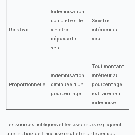
I
Indemnisation
complète si le
Sinistre
Relative
sinistre
inférieur au
p
dépasse le
seuil
seuil
Tout montant
Indemnisation
inférieur au
s
Proportionnelle
diminuée d’un
pourcentage
r
pourcentage
est rarement
indemnisé
s
Les sources publiques et les assureurs expliquent
que le choix de franchise peut être un levier pour