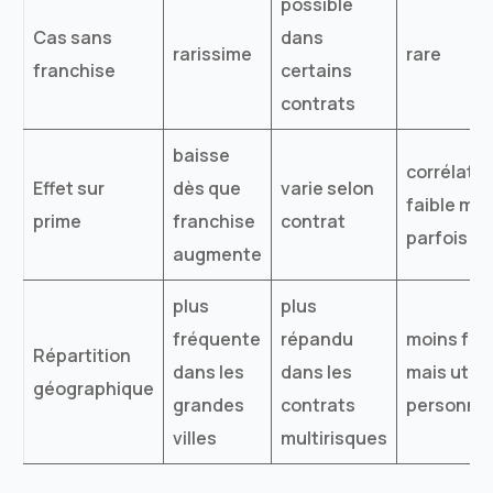
possible
Cas sans
dans
rarissime
rare
franchise
certains
contrats
baisse
corrélatio
Effet sur
dès que
varie selon
faible mai
prime
franchise
contrat
parfois ut
augmente
plus
plus
fréquente
répandu
moins fré
Répartition
dans les
dans les
mais utili
géographique
grandes
contrats
personnal
villes
multirisques