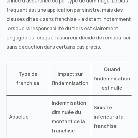
année d’assurance ou par type de dommage. Le plus
fréquent est une application par sinistre, mais des
clauses dites « sans franchise » existent, notamment
lorsque la responsabilité du tiers est clairement
engagée ou lorsque l’assureur décide de rembourser
sans déduction dans certains cas précis.
Quand
Type de
Impact sur
l’indemnisation
franchise
l’indemnisation
est nulle
Indemnisation
P
Sinistre
diminuée du
Absolue
inférieur à la
montant de la
s
franchise
franchise
d