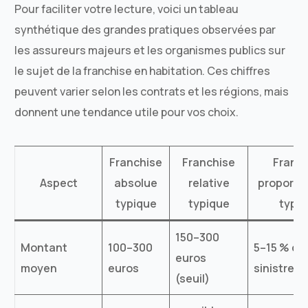
Pour faciliter votre lecture, voici un tableau
synthétique des grandes pratiques observées par
les assureurs majeurs et les organismes publics sur
le sujet de la franchise en habitation. Ces chiffres
peuvent varier selon les contrats et les régions, mais
donnent une tendance utile pour vos choix.
Franchise
Franchise
Franc
Aspect
absolue
relative
proportio
typique
typique
typi
150–300
Montant
100–300
5–15 % du
euros
moyen
euros
sinistre
(seuil)