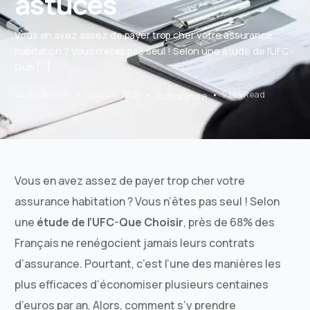
astuces
Vous en avez assez de payer trop cher votre assurance
habitation ? Vous n’êtes pas seul ! Selon une étude de l’UFC-
Que […]
Sacha Bonnet
Mars 26, 2025
Assurance
5 Min Read
Vous en avez assez de payer trop cher votre
assurance habitation ? Vous n’êtes pas seul ! Selon
une
étude de l’UFC-Que Choisir
, près de 68% des
Français ne renégocient jamais leurs contrats
d’assurance. Pourtant, c’est l’une des manières les
plus efficaces d’économiser plusieurs centaines
d’euros par an. Alors, comment s’y prendre