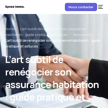
Nous contacter
Home
L’art subtil de renégocier son assurance
habitation : guide pratique et astuces
Assurance
L’art subtil de renégocier son assurance habitation : guide
pratique et astuces
L’art subtil de
renégocier son
assurance habitation
: guide pratique et