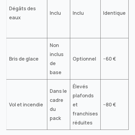
e
Dégâts des
Inclu
Inclu
Identique
s
eaux
l
c
Non
À
inclus
f
Bris de glace
Optionnel
−60 €
de
v
base
n
Élevés
Dans le
plafonds
I
cadre
Vol et incendie
et
−80 €
o
du
franchises
v
pack
réduites