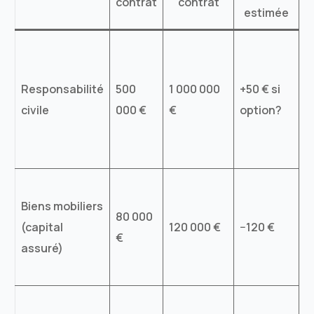
contrat
contrat
estimée
E
u
Responsabilité
500
1 000 000
+50 € si
a
civile
000 €
€
option?
b
p
l
A
Biens mobiliers
d
80 000
(capital
120 000 €
−120 €
n
€
assuré)
m
r
V