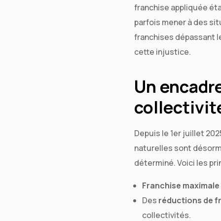
franchise appliquée éta
parfois mener à des sit
franchises dépassant le
cette injustice.
Un encadre
collectivit
Depuis le 1er juillet 2
naturelles sont désor
déterminé. Voici les p
Franchise maximale 
Des
réductions de f
collectivités.