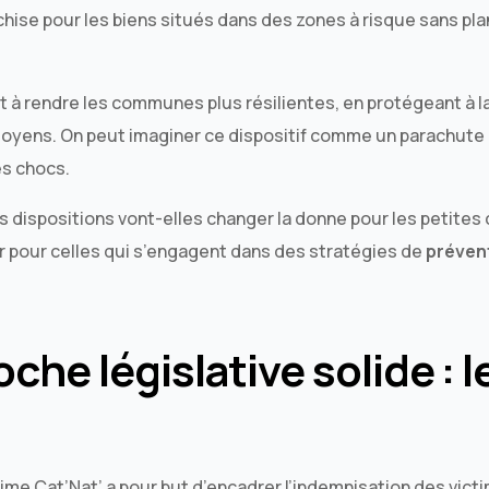
chise pour les biens situés dans des zones à risque sans pla
à rendre les communes plus résilientes, en protégeant à la 
itoyens. On peut imaginer ce dispositif comme un parachute 
s chocs.
dispositions vont-elles changer la donne pour les petites
 pour celles qui s’engagent dans des stratégies de
préven
che législative solide : 
égime Cat’Nat’ a pour but d’encadrer l’indemnisation des vic