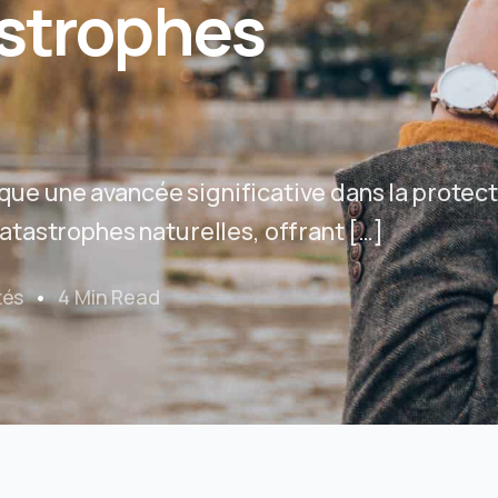
astrophes
rque une avancée significative dans la protec
tastrophes naturelles, offrant […]
tés
4 Min Read