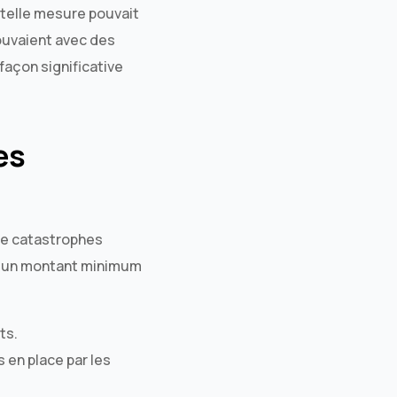
 telle mesure pouvait
rouvaient avec des
façon significative
es
 de catastrophes
c un montant minimum
ts.
 en place par les