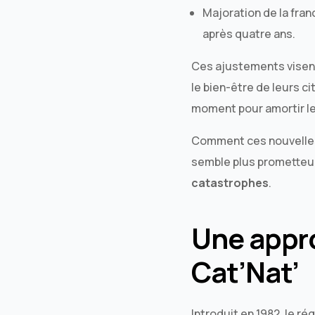
Majoration de la fran
après quatre ans.
Ces ajustements visent 
le bien-être de leurs c
moment pour amortir le
Comment ces nouvelles 
semble plus prometteur
catastrophes
.
Une appro
Cat’Nat’
Introduit en 1982, le r