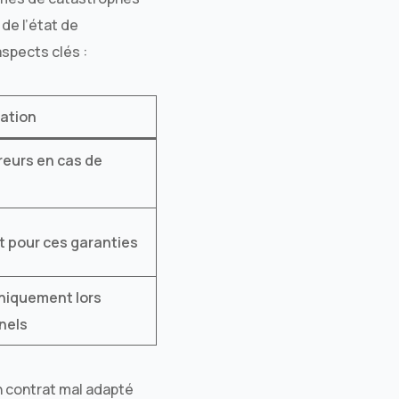
de l’état de
aspects clés :
ation
reurs en cas de
at pour ces garanties
niquement lors
nels
n contrat mal adapté