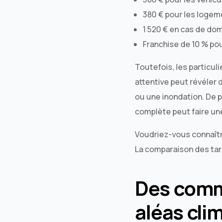
380 € pour les logem
1 520 € en cas de do
Franchise de 10 % pou
Toutefois, les particuli
attentive peut révéler
ou une inondation. De p
complète peut faire un
Voudriez-vous connaître
La comparaison des tari
Des commu
aléas cli