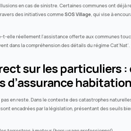
llusions en cas de sinistre. Certaines communes ont déjà r
travers des initiatives comme
SOS Village
, qui vise à encour
-t-elle réellement l’assistance offerte aux communes tou
vent dans la compréhension des détails du régime Cat’Nat’.
ect sur les particuliers :
s d’assurance habitation
t pas en reste. Dans le contexte des catastrophes naturelles
ont encadrées par la législation, présentant des seuils bien 
ules terrestres à moteur (hors usage professionnel).