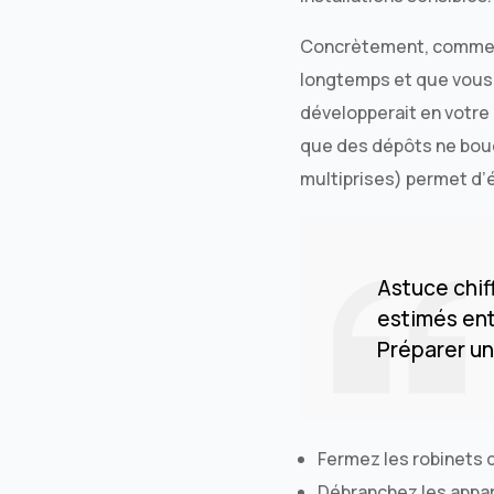
Concrètement, commence
longtemps et que vous 
développerait en votre 
que des dépôts ne bouch
multiprises) permet d’é
Astuce chif
estimés entr
Préparer un
Fermez les robinets d
Débranchez les appare