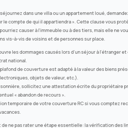
séjournez dans une villa ou un appartement loué, demandez a
r le compte de qui il appartiendra ». Cette clause vous pro
pourriez causer à l’immeuble ou à des tiers, mais elle ne v
ns vis-à-vis de voisins et de personnes sur place.
couvre les dommages causés lors d’un séjour à l’étranger et
trat national.
plafond de couverture est adapté à la valeur des biens pré
ctroniques, objets de valeur, etc.).
isonnière, sollicitez une attestation écrite du propriétaire p
ventuel « abandon de recours ».
on temporaire de votre couverture RC si vous comptez rece
 vacances.
de ne pas rater une étape essentielle: la vérification des l