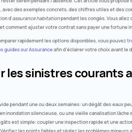
rester serein pendant l’absence. Cet article vous propose 5
, avec des exemples concrets, des chiffres utiles et des con
ion d’
assurance habitation
pendant les congés. Vous allez
t comment ajuster votre contrat sans payer une fortune in
 comparer rapidement les options disponibles, vous pouvez
tr
os guides sur Assurance
afin d’éclairer votre choix avant le 
r les sinistres courants 
vide pendant une ou deux semaines: un dégât des eaux peut
 en inondation silencieuse, ou une vieille canalisation lâch
dégâts est simple: coupler une inspection rapide et une actio
 Vérifiez les points faibles et réglez les problèmes mineurs 