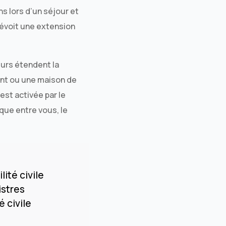
ns lors d’un séjour et
prévoit une extension
eurs étendent la
ment ou une maison de
est activée par le
sque entre vous, le
lité civile
istres
 civile