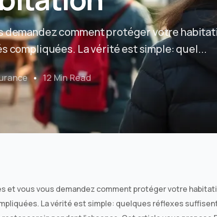
us demandez comment protéger votre habitat
s compliquées. La vérité est simple: quel...
urance
12 Min Read
es et vous vous demandez comment protéger votre habitati
pliquées. La vérité est simple: quelques réflexes suffisent