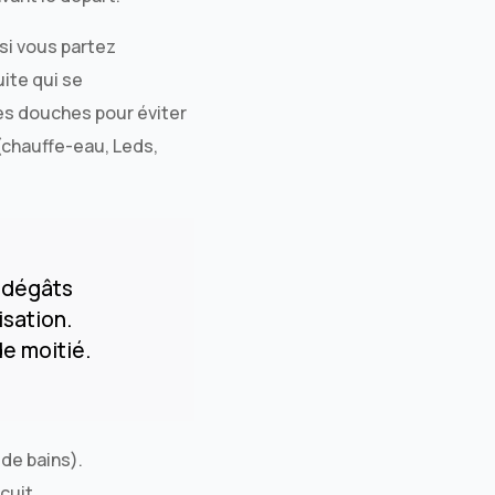
si vous partez
ite qui se
des douches pour éviter
(chauffe-eau, Leds,
s dégâts
isation.
de moitié.
 de bains).
cuit.