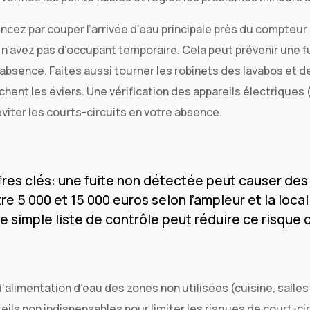
z par couper l’arrivée d’eau principale près du compteur 
n’avez pas d’occupant temporaire. Cela peut prévenir une fu
absence. Faites aussi tourner les robinets des lavabos et 
ent les éviers. Une vérification des appareils électriques 
viter les courts-circuits en votre absence.
fres clés: une fuite non détectée peut causer de
e 5 000 et 15 000 euros selon l’ampleur et la local
e simple liste de contrôle peut réduire ce risque 
’alimentation d’eau des zones non utilisées (cuisine, salles
ils non indispensables pour limiter les risques de court-cir