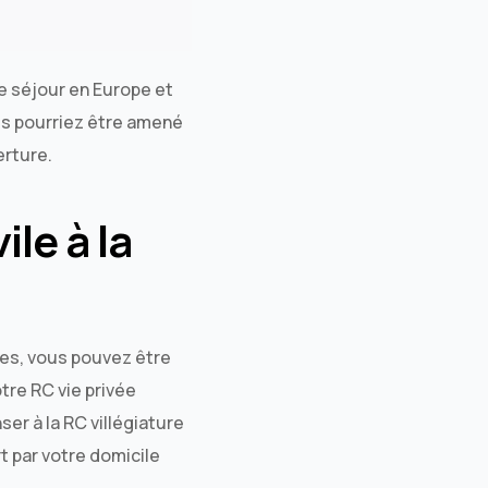
e séjour en Europe et
us pourriez être amené
erture.
le à la
ces, vous pouvez être
tre RC vie privée
ser à la RC villégiature
t par votre domicile