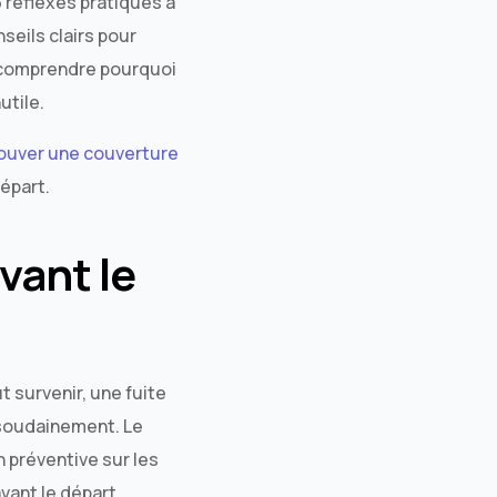
 réflexes pratiques à
seils clairs pour
 comprendre pourquoi
utile.
ouver une couverture
départ.
avant le
 survenir, une fuite
e soudainement. Le
n préventive sur les
avant le départ.