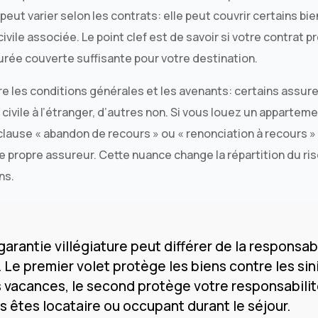
 peut varier selon les contrats: elle peut couvrir certains bie
civile associée. Le point clef est de savoir si votre contrat 
rée couverte suffisante pour votre destination.
re les conditions générales et les avenants: certains assur
 civile à l’étranger, d’autres non. Si vous louez un apparte
 clause « abandon de recours » ou « renonciation à recours » 
re propre assureur. Cette nuance change la répartition du ri
ns.
 garantie villégiature peut différer de la responsabi
. Le premier volet protège les biens contre les sin
 vacances, le second protège votre responsabilité
s êtes locataire ou occupant durant le séjour.