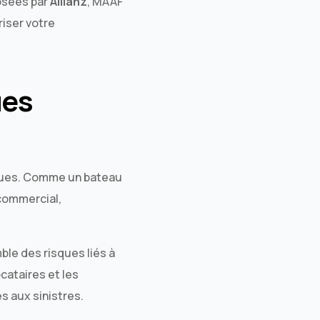
osées par
Allianz
, MAAF
iser votre
ues
siques. Comme un bateau
 commercial,
ble des risques liés à
ocataires et les
s aux sinistres.