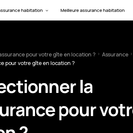
assurance habitation
Meilleure assurance habitation
t d’assurance habitation
Assuranc
de profils d’assurance habitation
assurance pour votre gîte en location ?
Assurance
Mettre fi
Assuranc
ies de l’assurance multirisque habitation
 pour votre gîte en location ?
Responsab
Assuranc
Assurance
Changer 
Assuranc
Animal d
ctionner la
Assuran
urance pour vot
on ?