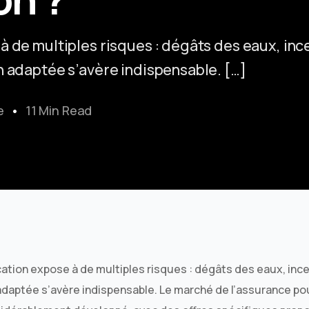
à de multiples risques : dégâts des eaux, inc
n adaptée s’avère indispensable. […]
e
11 Min Read
ation expose à de multiples risques : dégâts des eaux, ince
 adaptée s’avère indispensable. Le marché de l’assurance 