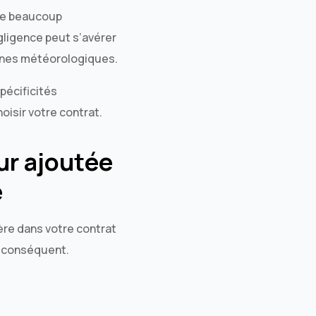
que beaucoup
gligence peut s’avérer
ènes météorologiques.
pécificités
oisir votre contrat.
ur ajoutée
e
ière dans votre contrat
 conséquent.