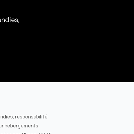
Assurance habitation Marseille
Assurance habitation Lyon
endies,
Assurance habitation Paris
ndies, responsabilité
pour hébergements