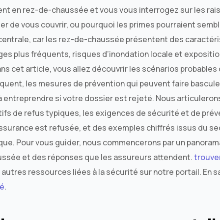
nt en rez-de-chaussée et vous vous interrogez sur les rai
er de vous couvrir, ou pourquoi les primes pourraient sembl
entrale, car les rez-de-chaussée présentent des caractéri
es plus fréquents, risques d’inondation locale et expositio
s cet article, vous allez découvrir les scénarios probables d
quent, les mesures de prévention qui peuvent faire basculer 
entreprendre si votre dossier est rejeté. Nous articuleron
ifs de refus typiques, les exigences de sécurité et de préve
’assurance est refusée, et des exemples chiffrés issus du s
risque. Pour vous guider, nous commencerons par un panoram
ussée et des réponses que les assureurs attendent.
trouve
s autres ressources liées à la sécurité sur notre portail. En s
té
.