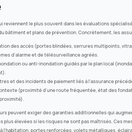
e
ui reviennent le plus souvent dans les évaluations spécialis
 du bâtiment et plans de prévention. Concrètement, les ass
tion des accès (portes blindées, serrures multipoints, vitra
mes d’alarme et de télésurveillance agréés.
nondation ou anti-inondation guidés par le plan local (inondab
t).
stres et des incidents de paiement liés à l’assurance précéd
 contexte (proximité d’une route fréquentée, état des fond
 proximité).
eurs peuvent exiger des garanties additionnelles qui augme
s plus élevées si les risques ne sont pas maîtrisés. Ces me
à l’habitation: portes renforcées, volets métalliques, éclai