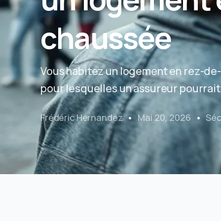
chaussée
Vous habitez un logement en rez-de-
pour lesquelles un assureur pourrait 
Frédéric Hernandez
Mai 20, 2026
Séc