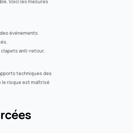
ble. Voici les mesures
t des événements.
cés.
 clapets anti-retour,
rapports techniques des
 le risque est maîtrisé
orcées