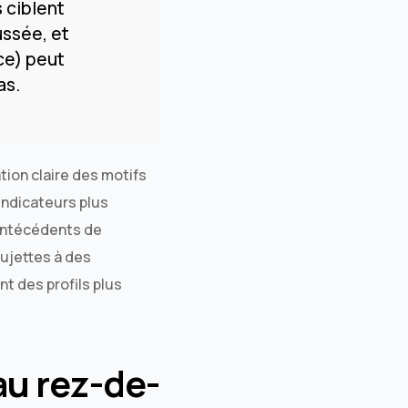
 ciblent
ussée, et
ce) peut
as.
tion claire des motifs
 indicateurs plus
antécédents de
ujettes à des
t des profils plus
au rez-de-