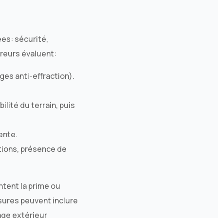
ées: sécurité,
ureurs évaluent:
ges anti-effraction).
ilité du terrain, puis
ente.
ations, présence de
ntent la prime ou
sures peuvent inclure
rage extérieur