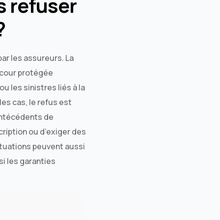
s refuser
?
par les assureurs. La
e cour protégée
 les sinistres liés à la
es cas, le refus est
 antécédents de
cription ou d’exiger des
ituations peuvent aussi
si les garanties