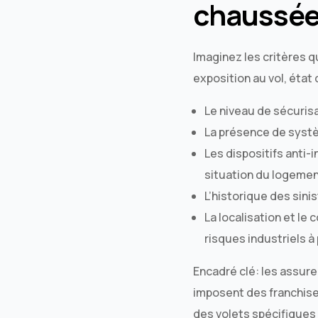
chaussé
Imaginez les critères q
exposition au vol, état
Le niveau de sécurisa
La présence de systè
Les dispositifs anti-i
situation du logemen
L’historique des sini
La localisation et le
risques industriels à
Encadré clé: les assur
imposent des franchise
des volets spécifiques 