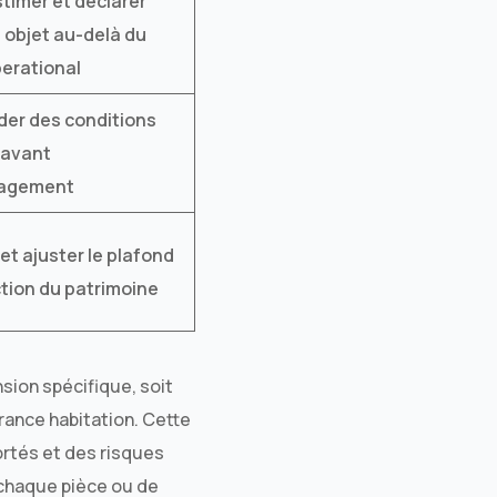
stimer et déclarer
objet au-delà du
perational
er des conditions
 avant
agement
 et ajuster le plafond
tion du patrimoine
ion spécifique, soit
urance habitation. Cette
ortés et des risques
e chaque pièce ou de