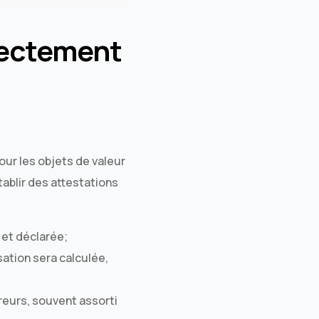
rectement
our les objets de valeur
tablir des attestations
:
 et déclarée;
sation sera calculée,
reurs, souvent assorti