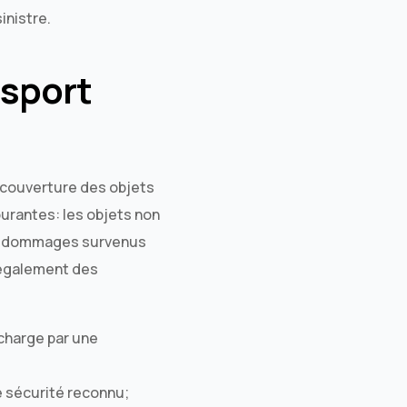
inistre.
nsport
 couverture des objets
ourantes: les objets non
 les dommages survenus
 également des
charge par une
e sécurité reconnu;