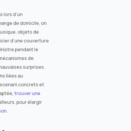
s lors d’un
ange de domicile, on
musique, objets de
ficier d’une couverture
inistre pendant le
es mécanismes de
mauvaises surprises.
ns liées au
scenarii concrets et
daptée,
trouver une
lleurs, pour élargir
son
.