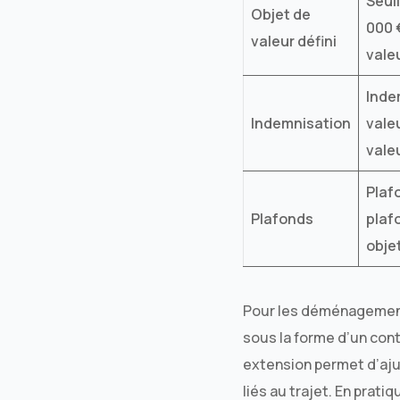
Seuil
Objet de
000 €
valeur défini
valeu
Inde
Indemnisation
vale
vale
Plaf
Plafonds
plaf
obje
Pour les déménagement
sous la forme d’un cont
extension permet d’aju
liés au trajet. En prat