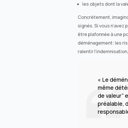
les objets dont la va
Concrètement, imaginon
signés. Si vous n’avez
être plafonnée à une po
déménagement: les risqu
ralentir l’indemnisation
« Le déména
même détéri
de valeur” 
préalable, d
responsable