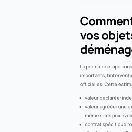
Comment 
vos objet
déménag
La première étape consi
importants, l’interventi
officielles. Cette esti
valeur déclarée: inde
valeur agréée: une exp
même si les prix évol
contrat spécifique “o