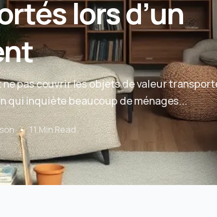
ortés lors d’un
nt
ne pas couvrir les objets de valeur transport
 qui inquiète beaucoup de ménages...
son
11 Min Read