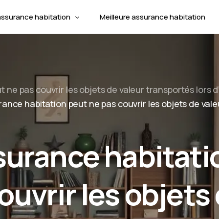
assurance habitation
Meilleure assurance habitation
t d’assurance habitation
Assuranc
de profils d’assurance habitation
 ne pas couvrir les objets de valeur transportés lors d
Mettre fi
Assuranc
ies de l’assurance multirisque habitation
rance habitation peut ne pas couvrir les objets de vale
Responsab
Assuranc
Assurance
Changer 
Assuranc
Animal d
surance habitati
Assuran
ouvrir les objets