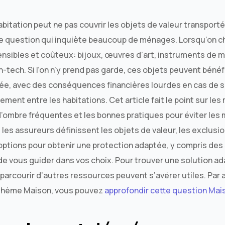
bitation peut ne pas couvrir les objets de valeur transporté
question qui inquiète beaucoup de ménages. Lorsqu’on ch
ensibles et coûteux: bijoux, œuvres d’art, instruments de 
gh-tech. Si l’on n’y prend pas garde, ces objets peuvent béné
tée, avec des conséquences financières lourdes en cas de s
cement entre les habitations. Cet article fait le point sur l
d’ombre fréquentes et les bonnes pratiques pour éviter les 
s assureurs définissent les objets de valeur, les exclusio
tions pour obtenir une protection adaptée, y compris des 
n de vous guider dans vos choix. Pour trouver une solution a
parcourir d’autres ressources peuvent s’avérer utiles. Par ai
 thème Maison, vous pouvez
approfondir cette question Mai