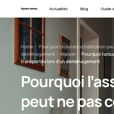
Actualités
Blog
Guide 
Contra
Types 
Home
Pourquoi l’assurance habitation peut
Garant
déménagement
Maison
Pourquoi l’assu
transportés lors d’un déménagement
Pourquoi l’as
peut ne pas c