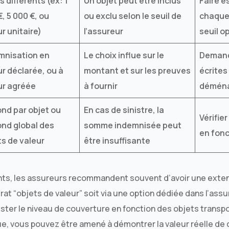
s différents (ex: 1
Un objet peut être inclus
Faire e
, 5 000 €, ou
ou exclu selon le seuil de
chaque 
r unitaire)
l’assureur
seuil o
mnisation en
Le choix influe sur le
Demand
ur déclarée, ou à
montant et sur les preuves
écrites
ur agréée
à fournir
démén
ond par objet ou
En cas de sinistre, la
Vérifier
ond global des
somme indemnisée peut
en fonc
ts de valeur
être insuffisante
s, les assureurs recommandent souvent d’avoir une extens
rat “objets de valeur” soit via une option dédiée dans l’ass
ster le niveau de couverture en fonction des objets transp
ique, vous pouvez être amené à démontrer la valeur réelle d