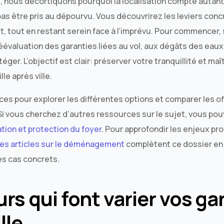
le, nous décortiquons pourquoi la localisation compte autan
pas être pris au dépourvu. Vous découvrirez les leviers conc
t, tout en restant serein face à l’imprévu. Pour commence
évaluation des garanties liées au vol, aux dégâts des eaux,
otéger. L’objectif est clair: préserver votre tranquillité et ma
le après ville.
es pour explorer les différentes options et comparer les of
Si vous cherchez d’autres ressources sur le sujet, vous po
tion et protection du foyer
. Pour approfondir les enjeux pr
res articles sur le déménagement
complètent ce dossier en
es cas concrets.
urs qui font varier vos ga
lle