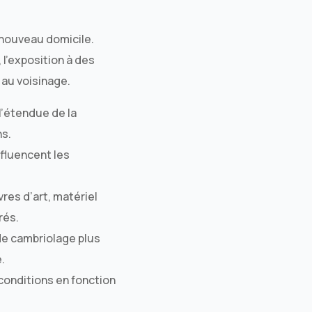
 nouveau domicile.
l’exposition à des
 au voisinage.
l’étendue de la
ns.
nfluencent les
es d’art, matériel
rés.
de cambriolage plus
.
conditions en fonction