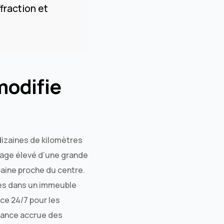
ffraction et
modifie
izaines de kilomètres
étage élevé d’une grande
baine proche du centre.
ues dans un immeuble
ce 24/7 pour les
lance accrue des