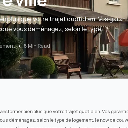
en plus que votre trajet quotidien. Vos garan
sque vous déménagez, selon le type ...
ement
8 Min Read
ransformer bien plus que votre trajet quotidien. Vos garant
vous déménagez, selon le type de logement, le now de couve