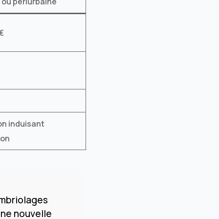
 ou périurbaine
 €
on induisant
ion
ambriolages
une nouvelle