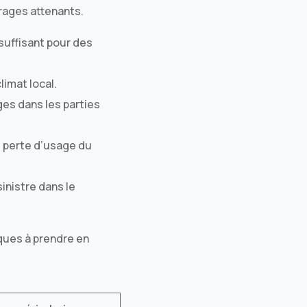
rages attenants.
insuffisant pour des
imat local.
ges dans les parties
, perte d’usage du
inistre dans le
iques à prendre en