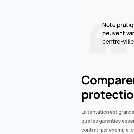
Note pratiq
peuvent var
centre-vill
Comparer 
protectio
La tentation est grand
que les garanties esse
contrat: par exemple, 