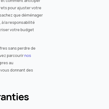
t et comment anticiper
rets pour ajuster votre
r, sachez que déménager
 à la responsabilité
îtriser votre budget
fres sans perdre de
uvez parcourir
nos
opres au
 vous donnant des
ranties