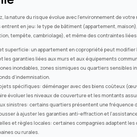
la nature du risque évolue avec l’environnement de votre
entrent en jeu: le type de bâtiment (appartement, maison), 
tion, tempête, cambriolage), et même des contraintes liées
t superficie: un appartement en copropriété peut modifier 
e et les garanties liées aux murs et aux équipements commu
zones inondables, zones sismiques ou quartiers sensibles i
fonds d’indemnisation.
objets spécifiques: déménager avec des biens coûteux (œuvr
aire évoluer les niveaux de couverture et les montants assu
aux sinistres: certains quartiers présentent une fréquence 
ousser à ajuster les garanties anti-effraction et l’assistance
lles et règles locales: certaines compagnies adaptent les 
baines ou rurales.