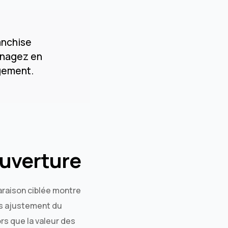
anchise
énagez en
ogement.
ouverture
araison ciblée montre
ns ajustement du
s que la valeur des