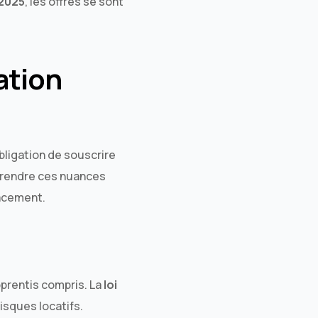
 2025
, les offres se sont
ation
bligation de souscrire
mprendre ces nuances
cacement.
pprentis compris. La
loi
isques locatifs.