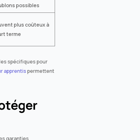
ublons possibles
vent plus coûteux à
urt terme
les spécifiques pour
r apprentis
permettent
rotéger
es garanties