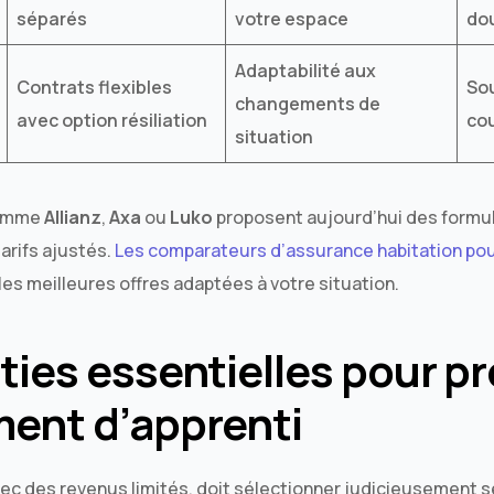
séparés
votre espace
do
Adaptabilité aux
Contrats flexibles
Sou
changements de
avec option résiliation
co
situation
comme
Allianz
,
Axa
ou
Luko
proposent aujourd’hui des formu
arifs ajustés.
Les comparateurs d’assurance habitation pou
es meilleures offres adaptées à votre situation.
ties essentielles pour p
ment d’apprenti
vec des revenus limités, doit sélectionner judicieusement s