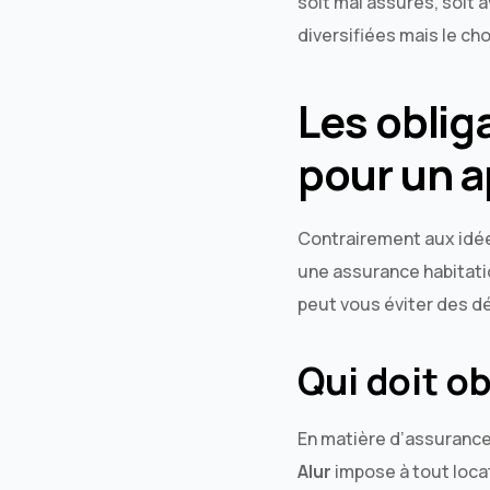
soit mal assurés, soit 
diversifiées mais le ch
Les oblig
pour un a
Contrairement aux idées
une assurance habitati
peut vous éviter des d
Qui doit o
En matière d’assurance 
Alur
impose à tout loca