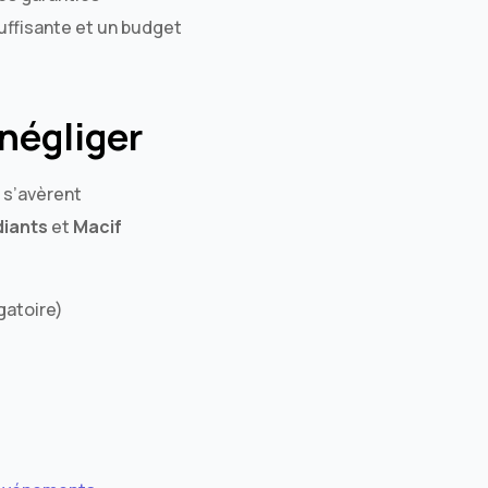
 suffisante et un budget
négliger
 s’avèrent
diants
et
Macif
gatoire)